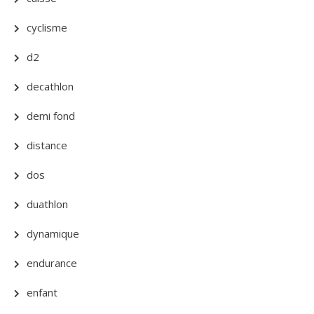
cyclisme
d2
decathlon
demi fond
distance
dos
duathlon
dynamique
endurance
enfant