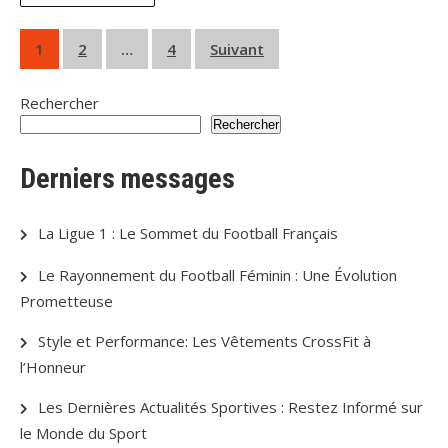
Pagination
1
2
…
4
Suivant
des
Rechercher
publications
Rechercher
Derniers messages
La Ligue 1 : Le Sommet du Football Français
Le Rayonnement du Football Féminin : Une Évolution
Prometteuse
Style et Performance: Les Vêtements CrossFit à
l’Honneur
Les Dernières Actualités Sportives : Restez Informé sur
le Monde du Sport