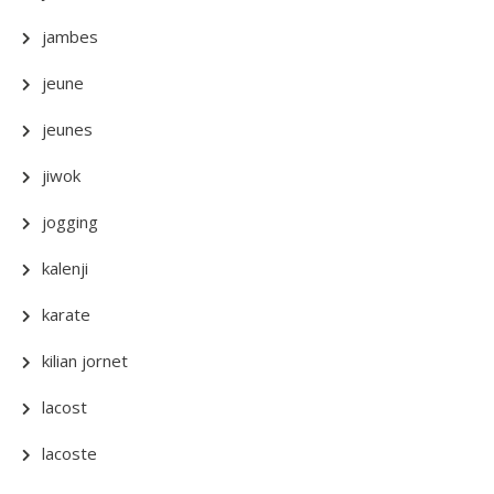
jambes
jeune
jeunes
jiwok
jogging
kalenji
karate
kilian jornet
lacost
lacoste