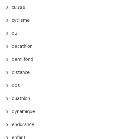
cuisse
cyclisme
d2
decathlon
demi fond
distance
dos
duathlon
dynamique
endurance
enfant