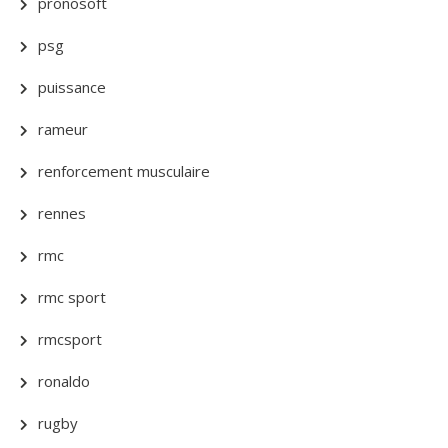
pronosoft
psg
puissance
rameur
renforcement musculaire
rennes
rmc
rmc sport
rmcsport
ronaldo
rugby