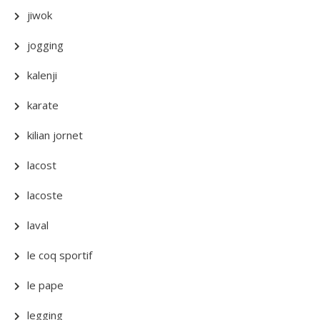
jiwok
jogging
kalenji
karate
kilian jornet
lacost
lacoste
laval
le coq sportif
le pape
legging