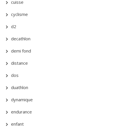
cuisse
cyclisme
d2
decathlon
demi fond
distance
dos
duathlon
dynamique
endurance
enfant