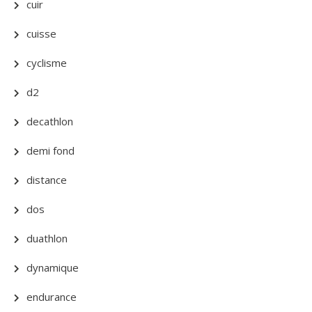
cuir
cuisse
cyclisme
d2
decathlon
demi fond
distance
dos
duathlon
dynamique
endurance