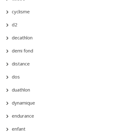
cyclisme
d2
decathlon
demi fond
distance
dos
duathlon
dynamique
endurance
enfant