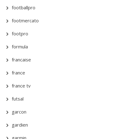
footballpro
footmercato
footpro
formula
francaise
france
france tv
futsal
garcon
gardien
garmin