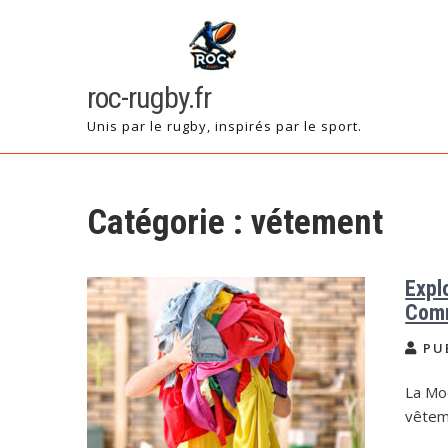
Skip
to
content
roc-rugby.fr
Unis par le rugby, inspirés par le sport.
Catégorie :
vétement
Expl
Comm
PU
La Mo
vêtem