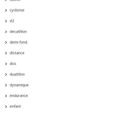
cyclisme
d2
decathlon
demi fond
distance
dos
duathlon
dynamique
endurance
enfant