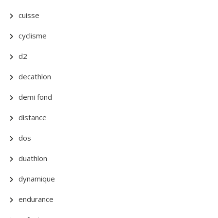
cuisse
cyclisme
d2
decathlon
demi fond
distance
dos
duathlon
dynamique
endurance