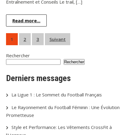
Entraînement et Conseils Le trail, […]
Read more...
Pagination
1
2
3
Suivant
des
Rechercher
publications
Rechercher
Derniers messages
La Ligue 1 : Le Sommet du Football Français
Le Rayonnement du Football Féminin : Une Évolution
Prometteuse
Style et Performance: Les Vêtements CrossFit à
l’Honneur