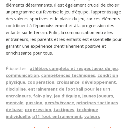
éléments déterminants. Il est également crucial de choisir
un programme qui favorise le jeu d’équipe, l’apprentissage
des valeurs sportives et le plaisir du jeu, car ces éléments
contribuent à l’épanouissement et à la progression des
enfants sur le terrain. Enfin, la communication entre les
entraîneurs, les parents et les enfants est essentielle pour
garantir une expérience d’entraînement positive et
enrichissante pour tous.
Étiquettes :
athlètes complets et respectueux du jeu
,
communication
,
compétences techniques
,
condition
physique
,
coopération
,
croissance
,
développement
,
discipline
,
entraînement de football pour les u11
,
entraîneurs
,
fair-play
,
jeu d'équipe
,
jeunes joueurs
,
mentale
,
passion
,
persévérance
,
principes tactiques
de base
,
progression
,
tactiques
,
technique
individuelle
,
u11 foot entrainement
,
valeurs