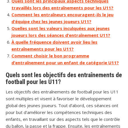
Quels sont les principaux aspects techniques
travaillés lors des entraînements pour les U11?
Comment les entraîneurs encouragent-ils le jeu
d’équipe chez les jeunes joueurs U11?
Quelles sont les valeurs inculquées aux jeunes
joueurs lors des séances d’entraînement U11?
À quelle fréquence doivent avoir lieu les
entraînements pour les U11?
Comment choisir le bon programme
d’entraînement pour un enfant de catégorie U11?
Quels sont les objectifs des entraînements de
football pour les U11?
Les objectifs des entraînements de football pour les U11
sont multiples et visent à favoriser le développement
global des jeunes joueurs. Tout d’abord, ces séances ont
pour but d’améliorer les compétences techniques des
enfants, en travaillant sur des aspects tels que le contrôle
du ballon, la passe et la frappe. Ensuite, les entraînements