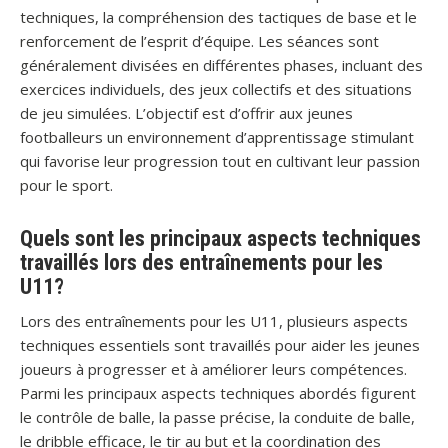
techniques, la compréhension des tactiques de base et le
renforcement de l’esprit d’équipe. Les séances sont
généralement divisées en différentes phases, incluant des
exercices individuels, des jeux collectifs et des situations
de jeu simulées. L’objectif est d’offrir aux jeunes
footballeurs un environnement d’apprentissage stimulant
qui favorise leur progression tout en cultivant leur passion
pour le sport.
Quels sont les principaux aspects techniques
travaillés lors des entraînements pour les
U11?
Lors des entraînements pour les U11, plusieurs aspects
techniques essentiels sont travaillés pour aider les jeunes
joueurs à progresser et à améliorer leurs compétences.
Parmi les principaux aspects techniques abordés figurent
le contrôle de balle, la passe précise, la conduite de balle,
le dribble efficace, le tir au but et la coordination des