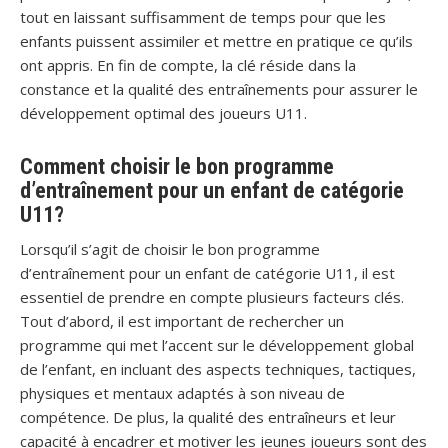
tout en laissant suffisamment de temps pour que les
enfants puissent assimiler et mettre en pratique ce qu’ils
ont appris. En fin de compte, la clé réside dans la
constance et la qualité des entraînements pour assurer le
développement optimal des joueurs U11.
Comment choisir le bon programme
d’entraînement pour un enfant de catégorie
U11?
Lorsqu’il s’agit de choisir le bon programme
d’entraînement pour un enfant de catégorie U11, il est
essentiel de prendre en compte plusieurs facteurs clés.
Tout d’abord, il est important de rechercher un
programme qui met l’accent sur le développement global
de l’enfant, en incluant des aspects techniques, tactiques,
physiques et mentaux adaptés à son niveau de
compétence. De plus, la qualité des entraîneurs et leur
capacité à encadrer et motiver les jeunes joueurs sont des