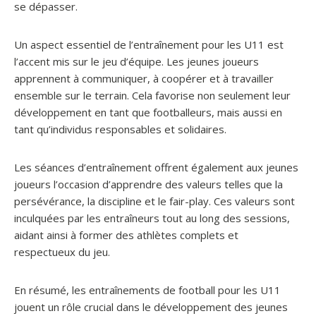
se dépasser.
Un aspect essentiel de l’entraînement pour les U11 est
l’accent mis sur le jeu d’équipe. Les jeunes joueurs
apprennent à communiquer, à coopérer et à travailler
ensemble sur le terrain. Cela favorise non seulement leur
développement en tant que footballeurs, mais aussi en
tant qu’individus responsables et solidaires.
Les séances d’entraînement offrent également aux jeunes
joueurs l’occasion d’apprendre des valeurs telles que la
persévérance, la discipline et le fair-play. Ces valeurs sont
inculquées par les entraîneurs tout au long des sessions,
aidant ainsi à former des athlètes complets et
respectueux du jeu.
En résumé, les entraînements de football pour les U11
jouent un rôle crucial dans le développement des jeunes