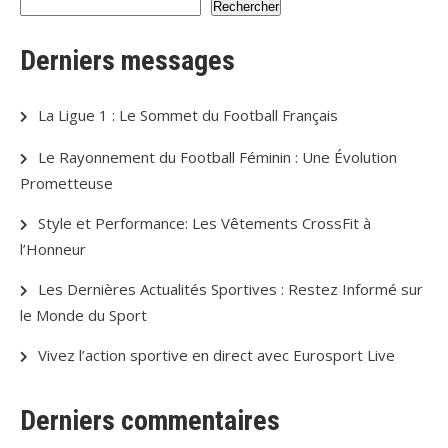
Rechercher
Derniers messages
La Ligue 1 : Le Sommet du Football Français
Le Rayonnement du Football Féminin : Une Évolution
Prometteuse
Style et Performance: Les Vêtements CrossFit à
l’Honneur
Les Dernières Actualités Sportives : Restez Informé sur
le Monde du Sport
Vivez l’action sportive en direct avec Eurosport Live
Derniers commentaires