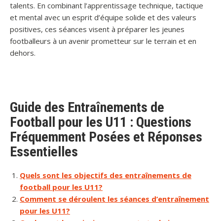
talents. En combinant l’apprentissage technique, tactique
et mental avec un esprit d’équipe solide et des valeurs
positives, ces séances visent à préparer les jeunes
footballeurs à un avenir prometteur sur le terrain et en
dehors.
Guide des Entraînements de
Football pour les U11 : Questions
Fréquemment Posées et Réponses
Essentielles
Quels sont les objectifs des entraînements de
football pour les U11?
Comment se déroulent les séances d’entraînement
pour les U11?