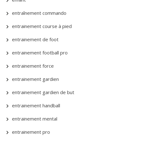
entraînement commando
entrainement course à pied
entrainement de foot
entrainement football pro
entrainement force
entrainement gardien
entrainement gardien de but
entrainement handball
entrainement mental
entrainement pro