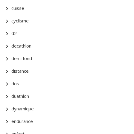
cuisse
cyclisme
d2
decathlon
demi fond
distance
dos
duathlon
dynamique
endurance
enfant