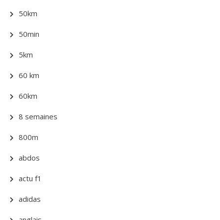
50km
50min
5km
60 km
60km
8 semaines
800m
abdos
actu f1
adidas
anglais