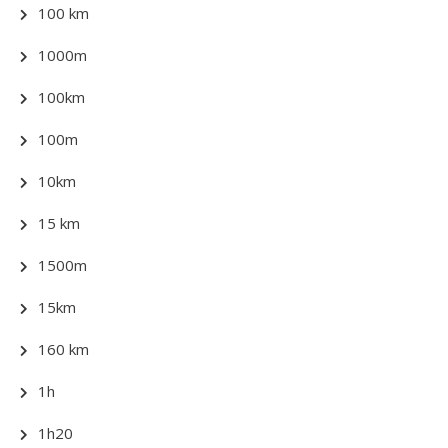
100 km
1000m
100km
100m
10km
15 km
1500m
15km
160 km
1h
1h20