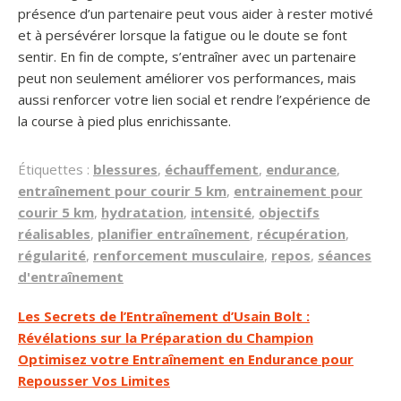
présence d’un partenaire peut vous aider à rester motivé
et à persévérer lorsque la fatigue ou le doute se font
sentir. En fin de compte, s’entraîner avec un partenaire
peut non seulement améliorer vos performances, mais
aussi renforcer votre lien social et rendre l’expérience de
la course à pied plus enrichissante.
Étiquettes :
blessures
,
échauffement
,
endurance
,
entraînement pour courir 5 km
,
entrainement pour
courir 5 km
,
hydratation
,
intensité
,
objectifs
réalisables
,
planifier entraînement
,
récupération
,
régularité
,
renforcement musculaire
,
repos
,
séances
d'entraînement
Navigation
Les Secrets de l’Entraînement d’Usain Bolt :
Révélations sur la Préparation du Champion
de
Optimisez votre Entraînement en Endurance pour
l’article
Repousser Vos Limites