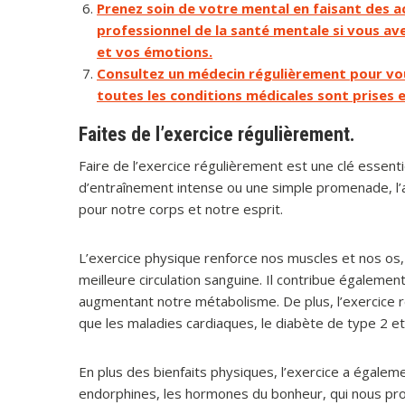
Prenez soin de votre mental en faisant des ac
professionnel de la santé mentale si vous av
et vos émotions.
Consultez un médecin régulièrement pour vou
toutes les conditions médicales sont prises
Faites de l’exercice régulièrement.
Faire de l’exercice régulièrement est une clé essent
d’entraînement intense ou une simple promenade, l’
pour notre corps et notre esprit.
L’exercice physique renforce nos muscles et nos os,
meilleure circulation sanguine. Il contribue égalemen
augmentant notre métabolisme. De plus, l’exercice ré
que les maladies cardiaques, le diabète de type 2 et
En plus des bienfaits physiques, l’exercice a égaleme
endorphines, les hormones du bonheur, qui nous proc