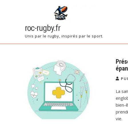
Skip
to
content
roc-rugby.fr
Unis par le rugby, inspirés par le sport.
Prése
épan
PU
La san
englob
bien-ê
prendr
vie.