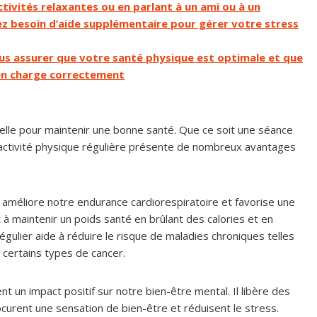
tivités relaxantes ou en parlant à un ami ou à un
ez besoin d’aide supplémentaire pour gérer votre stress
s assurer que votre santé physique est optimale et que
 en charge correctement
ielle pour maintenir une bonne santé. Que ce soit une séance
activité physique régulière présente de nombreux avantages
 améliore notre endurance cardiorespiratoire et favorise une
t à maintenir un poids santé en brûlant des calories et en
gulier aide à réduire le risque de maladies chroniques telles
 certains types de cancer.
nt un impact positif sur notre bien-être mental. Il libère des
urent une sensation de bien-être et réduisent le stress.