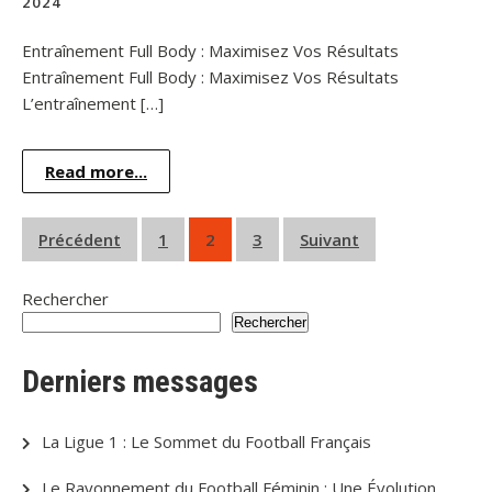
2024
Entraînement Full Body : Maximisez Vos Résultats
Entraînement Full Body : Maximisez Vos Résultats
L’entraînement […]
Read more...
Pagination
Précédent
1
2
3
Suivant
des
Rechercher
publications
Rechercher
Derniers messages
La Ligue 1 : Le Sommet du Football Français
Le Rayonnement du Football Féminin : Une Évolution