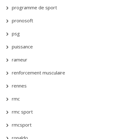
programme de sport
pronosoft
psg
puissance
rameur
renforcement musculaire
rennes
rmc
rmc sport
rmcsport
ronaldo