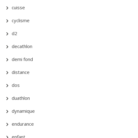
cuisse
cyclisme
d2
decathlon
demi fond
distance
dos
duathlon
dynamique
endurance
enfant