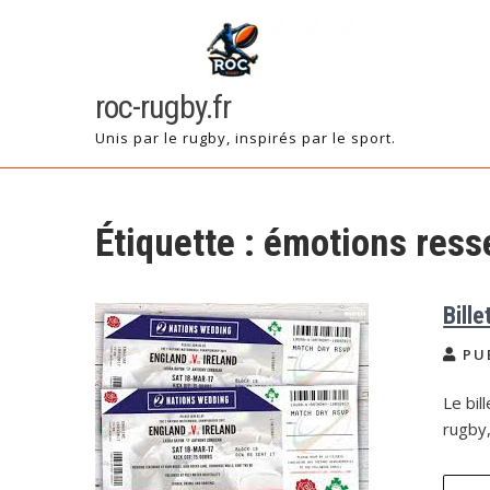
Skip
to
content
roc-rugby.fr
Unis par le rugby, inspirés par le sport.
Étiquette :
émotions ress
Bill
PU
Le bil
rugby,