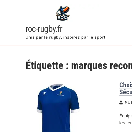
Skip
to
content
roc-rugby.fr
Unis par le rugby, inspirés par le sport.
Étiquette :
marques rec
Choi
Sécu
PU
Équip
les Je