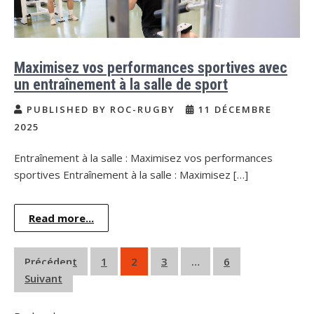
Maximisez vos performances sportives avec
un entraînement à la salle de sport
PUBLISHED BY ROC-RUGBY
11 DÉCEMBRE
2025
Entraînement à la salle : Maximisez vos performances
sportives Entraînement à la salle : Maximisez […]
Read more...
Pagination
Précédent
1
2
3
…
6
Suivant
des
publications