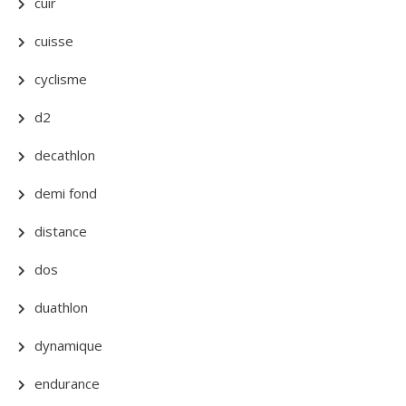
cuir
cuisse
cyclisme
d2
decathlon
demi fond
distance
dos
duathlon
dynamique
endurance