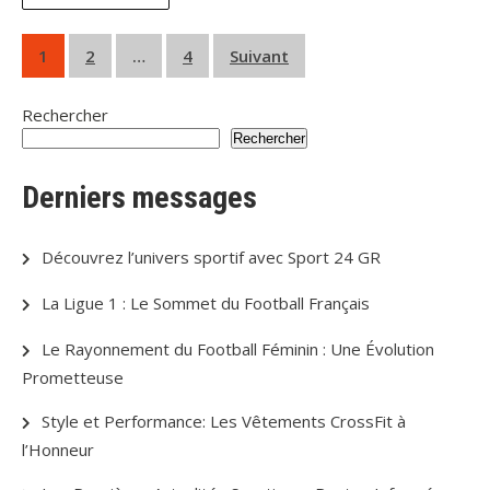
Pagination
1
2
…
4
Suivant
des
Rechercher
publications
Rechercher
Derniers messages
Découvrez l’univers sportif avec Sport 24 GR
La Ligue 1 : Le Sommet du Football Français
Le Rayonnement du Football Féminin : Une Évolution
Prometteuse
Style et Performance: Les Vêtements CrossFit à
l’Honneur