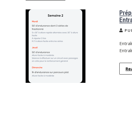
Prép
Entr
PU
Entra
Entraî
Re