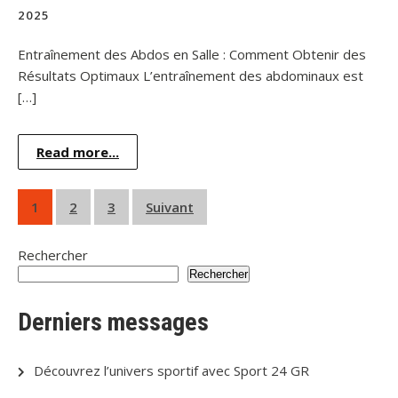
2025
Entraînement des Abdos en Salle : Comment Obtenir des
Résultats Optimaux L’entraînement des abdominaux est
[…]
Read more...
Pagination
1
2
3
Suivant
des
Rechercher
publications
Rechercher
Derniers messages
Découvrez l’univers sportif avec Sport 24 GR