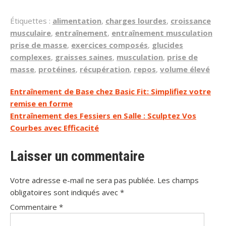
Étiquettes :
alimentation
,
charges lourdes
,
croissance
musculaire
,
entraînement
,
entraînement musculation
prise de masse
,
exercices composés
,
glucides
complexes
,
graisses saines
,
musculation
,
prise de
masse
,
protéines
,
récupération
,
repos
,
volume élevé
Navigation
Entraînement de Base chez Basic Fit: Simplifiez votre
remise en forme
de
Entraînement des Fessiers en Salle : Sculptez Vos
l’article
Courbes avec Efficacité
Laisser un commentaire
Votre adresse e-mail ne sera pas publiée.
Les champs
obligatoires sont indiqués avec
*
Commentaire
*