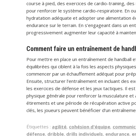
course à pied, des exercices de cardio-training, des 
pour renforcer le système cardio-respiratoire. En out
hydratation adéquate et adopter une alimentation é
endurance sur le terrain. En s’engageant dans un ent
progressivement augmenter leur capacité à mainteni
Comment faire un entraînement de handb
Pour mettre en place un entraînement de handball eff
équilibrées qui ciblent à la fois les aspects physique
commencer par un échauffement adéquat pour préparer
Ensuite, structurer l’entraînement en incluant des exe
les exercices de défense et les jeux tactiques. Il es
physique générale pour renforcer la musculature et a
étirements et une période de récupération active po
clés, les joueurs peuvent bénéficier d’un entraîneme
Étiquettes :
agilité
,
cohésion d'équipe
,
communica
défense
,
dribble
,
drills individuels
,
endurance
,
e