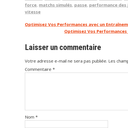
force
,
matchs simulés
,
passe
,
performance des 
vitesse
Navigation
Optimisez Vos Performances avec un Entraîne
Optimisez Vos Performances 
de
l’article
Laisser un commentaire
Votre adresse e-mail ne sera pas publiée.
Les champ
Commentaire
*
Nom
*