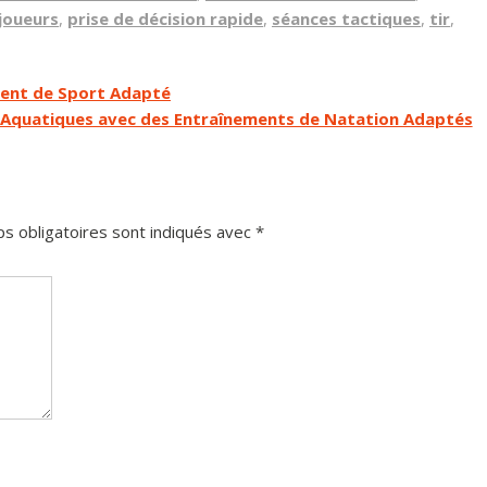
joueurs
,
prise de décision rapide
,
séances tactiques
,
tir
,
ment de Sport Adapté
Aquatiques avec des Entraînements de Natation Adaptés
s obligatoires sont indiqués avec
*