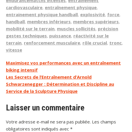
endurancematchs intenses
,
entraînement
cardiovasculaire
,
entraînement physique
,
entrainement physique handball
,
explosivité
,
force
,
handball
,
membres inférieurs
,
membres supérieurs
,
mobilité sur le terrain
,
muscles sollicités
,
précision
gestes techniques
,
puissance
,
réactivité sur le
terrain
,
renforcement musculaire
,
rôle crucial
,
tronc
,
vitesse
Navigation
Maximisez vos performances avec un entraînement
biking intensif
de
Les Secrets de l’Entraînement d’Arnold
l’article
Schwarzenegger : Détermination et Discipline au
Service de la Sculpture Physique
Laisser un commentaire
Votre adresse e-mail ne sera pas publiée.
Les champs
obligatoires sont indiqués avec
*