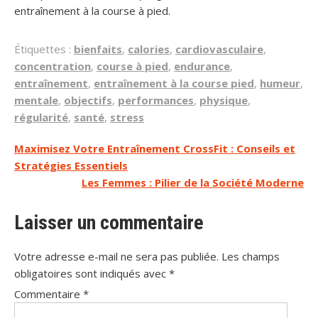
entraînement à la course à pied.
Étiquettes :
bienfaits
,
calories
,
cardiovasculaire
,
concentration
,
course à pied
,
endurance
,
entraînement
,
entraînement à la course pied
,
humeur
,
mentale
,
objectifs
,
performances
,
physique
,
régularité
,
santé
,
stress
Navigation
Maximisez Votre Entraînement CrossFit : Conseils et
Stratégies Essentiels
de
Les Femmes : Pilier de la Société Moderne
l’article
Laisser un commentaire
Votre adresse e-mail ne sera pas publiée.
Les champs
obligatoires sont indiqués avec
*
Commentaire
*