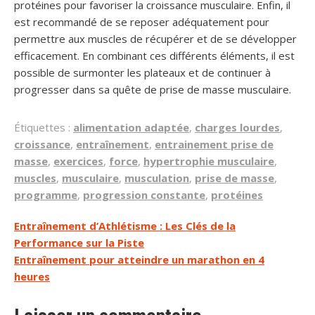
protéines pour favoriser la croissance musculaire. Enfin, il
est recommandé de se reposer adéquatement pour
permettre aux muscles de récupérer et de se développer
efficacement. En combinant ces différents éléments, il est
possible de surmonter les plateaux et de continuer à
progresser dans sa quête de prise de masse musculaire.
Étiquettes :
alimentation adaptée
,
charges lourdes
,
croissance
,
entraînement
,
entrainement prise de
masse
,
exercices
,
force
,
hypertrophie musculaire
,
muscles
,
musculaire
,
musculation
,
prise de masse
,
programme
,
progression constante
,
protéines
Navigation
Entraînement d’Athlétisme : Les Clés de la
Performance sur la Piste
de
Entraînement pour atteindre un marathon en 4
l’article
heures