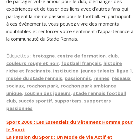
de partager votre amour pour le club, d’échanger des
expériences et de tisser des liens avec d’autres fans qui
partagent la même passion pour le football. En participant
à ces événements, vous pouvez vivre des moments
inoubliables et renforcer votre sentiment d’appartenance à
la communauté du Stade Rennais.
Étiquettes :
bretagne
,
centre de formation
,
club
,
couleurs rouge et noir
,
football français
,
histoire
riche et fascinante
,
institution
,
jeunes talents
,
ligue 1
,
musée du stade rennais
,
passionnés
,
rennes
,
réseaux
sociaux
,
roazhon park
,
roazhon park ambiance
unique
,
soutien des joueurs
,
stade rennais football
club
,
succès sportif
,
supporters
,
supporters
passionnés
Navigation
Sport 2000 : Les Essentiels du Vêtement Homme pour
le Sport
de
La Passion du Sport : Un Mode de Vie Actif et