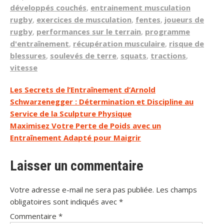
développés couchés
,
entrainement musculation
rugby
,
exercices de musculation
,
fentes
,
joueurs de
rugby
,
performances sur le terrain
,
programme
d'entraînement
,
récupération musculaire
,
risque de
blessures
,
soulevés de terre
,
squats
,
tractions
,
vitesse
Navigation
Les Secrets de l’Entraînement d’Arnold
Schwarzenegger : Détermination et Discipline au
de
Service de la Sculpture Physique
l’article
Maximisez Votre Perte de Poids avec un
Entraînement Adapté pour Maigrir
Laisser un commentaire
Votre adresse e-mail ne sera pas publiée.
Les champs
obligatoires sont indiqués avec
*
Commentaire
*