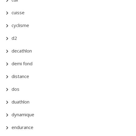
cuisse
cyclisme
d2
decathlon
demi fond
distance
dos
duathlon
dynamique
endurance