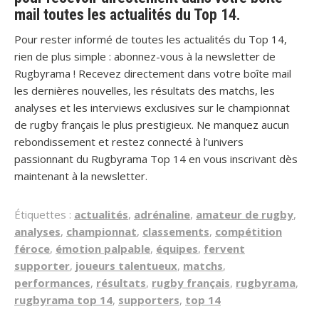
mail toutes les actualités du Top 14.
Pour rester informé de toutes les actualités du Top 14,
rien de plus simple : abonnez-vous à la newsletter de
Rugbyrama ! Recevez directement dans votre boîte mail
les dernières nouvelles, les résultats des matchs, les
analyses et les interviews exclusives sur le championnat
de rugby français le plus prestigieux. Ne manquez aucun
rebondissement et restez connecté à l’univers
passionnant du Rugbyrama Top 14 en vous inscrivant dès
maintenant à la newsletter.
Étiquettes :
actualités
,
adrénaline
,
amateur de rugby
,
analyses
,
championnat
,
classements
,
compétition
féroce
,
émotion palpable
,
équipes
,
fervent
supporter
,
joueurs talentueux
,
matchs
,
performances
,
résultats
,
rugby français
,
rugbyrama
,
rugbyrama top 14
,
supporters
,
top 14