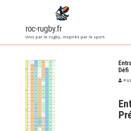
Skip
to
content
roc-rugby.fr
Unis par le rugby, inspirés par le sport.
Entr
Défi
PU
En
Pré