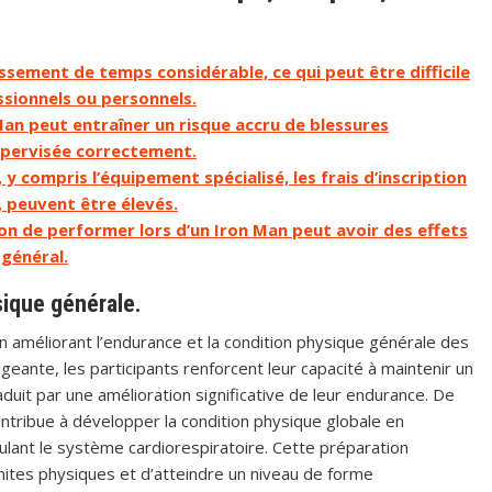
ssement de temps considérable, ce qui peut être difficile
ssionnels ou personnels.
Man peut entraîner un risque accru de blessures
 supervisée correctement.
y compris l’équipement spécialisé, les frais d’inscription
, peuvent être élevés.
ion de performer lors d’un Iron Man peut avoir des effets
 général.
sique générale.
 améliorant l’endurance et la condition physique générale des
geante, les participants renforcent leur capacité à maintenir un
aduit par une amélioration significative de leur endurance. De
ontribue à développer la condition physique globale en
mulant le système cardiorespiratoire. Cette préparation
mites physiques et d’atteindre un niveau de forme