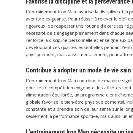
Favorise la discipline et la persévérance
L’entraînement Iron Man favorise la discipline et la 
aventure exigeante. Pour réussir à relever le défi de
rigoureux, de respecter une routine d’exercices régu
nécessité de s’engager pleinement dans chaque séanc
renforce la discipline personnelle et enseigne aux par
développant ces qualités essentielles pendant l’ent
physiquement, mais aussi mentalement, pour affronte
Contribue à adopter un mode de vie sain e
L’entraînement Iron Man contribue de manière signifi
pour cette compétition exigeante, les athlètes sont
alimentation équilibrée, un programme d’entraînemen
globale favorise le bien-être physique et mental, inci
constante et à prendre soin de leur santé sur le lon
seulement la performance sportive, mais aussi un e
L’entraînement Iron Man nécessite un in