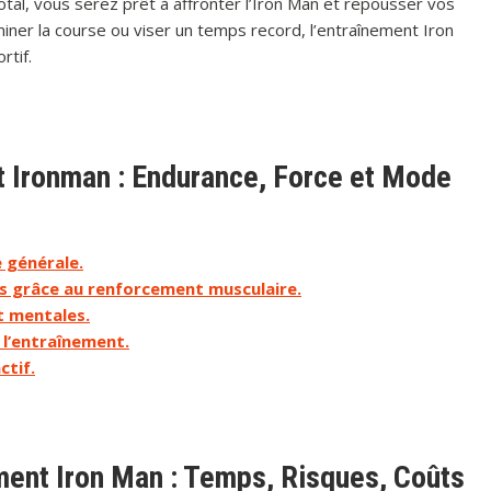
al, vous serez prêt à affronter l’Iron Man et repousser vos
iner la course ou viser un temps record, l’entraînement Iron
rtif.
t Ironman : Endurance, Force et Mode
e générale.
es grâce au renforcement musculaire.
t mentales.
 l’entraînement.
ctif.
ment Iron Man : Temps, Risques, Coûts