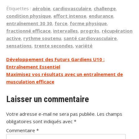
Étiquettes :
aérobie
,
cardiovasculaire
,
challenge
,
condition physique
,
effort intense
,
endurance
,
entraînement 30 30
,
force
,
forme physique
,
fractionné efficace
,
intervalles
,
progrès
,
récupération
active
,
rythme soutenu
,
santé cardiovasculaire
,
sensations
,
trente secondes
,
variété
Navigation
Développement des Futurs Gardiens U10 :
Entraînement Essentiel
de
Maximisez vos résultats avec un entraînement de
l’article
musculation efficace
Laisser un commentaire
Votre adresse e-mail ne sera pas publiée.
Les champs
obligatoires sont indiqués avec
*
Commentaire
*