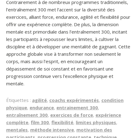
Contrairement à de nombreux programmes traditionnels,
l’entraînement 300 met l’accent sur la diversité des
exercices, alliant force, endurance, agilité et flexibilité pour
offrir une expérience complète. De plus, la dimension
mentale est primordiale dans l’entraînement 300, incitant
les participants à repousser leurs limites, à cultiver la
discipline et à développer une mentalité de gagnant. Cette
approche globale vise à transformer non seulement le
corps, mais aussi l’esprit, en encourageant un
dépassement de soi constant et en favorisant une
progression continue vers l’excellence physique et
mentale.
Étiquettes :
agilité
,
coachs expérimentés
,
condition
physique
,
endurance
,
entrainement 300
,
entraînement 300
,
exercices de force
,
expérience
complète
,
film 300
,
flexibilité
,
limites physiques
,
mentales
,
méthode intensive
,
motivation des
participants
,
progression constante
,
technique