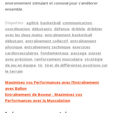
environnement stimulant et convivial pour s’améliorer
ensemble.
Étiquettes :
agilité
,
basketball
,
communication
,
coordination
,
débutants
,
défense
,
dribble
,
dribbler
avec les deux mains
,
entraînement basketball
débutant
,
entraînement collectif
,
entraînement
physique
,
entraînement technique
,
exercices
cardiovasculaires
,
fondamentaux
,
passage
,
passer
avec précision
,
renforcement musculaire
,
stratégie
de jeu en équipe
,
tir
,
tirer de différentes positions sur
le terrain
Navigation
Maximisez vos Performances avec l’Entraînement
avec Ballon
de
Entraînement de Boxeur : Maximisez vos
l’article
Performances avec la Musculation