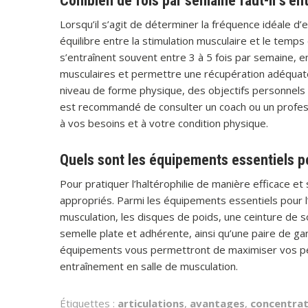
Combien de fois par semaine faut-il s’ent
Lorsqu’il s’agit de déterminer la fréquence idéale d’
équilibre entre la stimulation musculaire et le temp
s’entraînent souvent entre 3 à 5 fois par semaine, e
musculaires et permettre une récupération adéquate
niveau de forme physique, des objectifs personnels et
est recommandé de consulter un coach ou un profess
à vos besoins et à votre condition physique.
Quels sont les équipements essentiels pou
Pour pratiquer l’haltérophilie de manière efficace e
appropriés. Parmi les équipements essentiels pour l’h
musculation, les disques de poids, une ceinture de s
semelle plate et adhérente, ainsi qu’une paire de 
équipements vous permettront de maximiser vos per
entraînement en salle de musculation.
Étiquettes :
articulations
,
avantages
,
concentrat