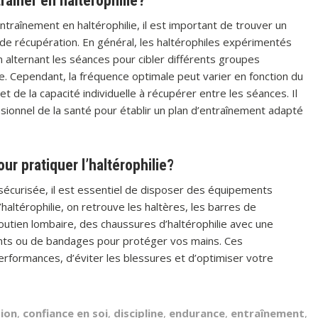
raîner en haltérophilie?
entraînement en haltérophilie, il est important de trouver un
s de récupération. En général, les haltérophiles expérimentés
n alternant les séances pour cibler différents groupes
. Cependant, la fréquence optimale peut varier en fonction du
 de la capacité individuelle à récupérer entre les séances. Il
ionnel de la santé pour établir un plan d’entraînement adapté
r pratiquer l’haltérophilie?
t sécurisée, il est essentiel de disposer des équipements
altérophilie, on retrouve les haltères, les barres de
outien lombaire, des chaussures d’haltérophilie avec une
gants ou de bandages pour protéger vos mains. Ces
formances, d’éviter les blessures et d’optimiser votre
ion
,
confiance en soi
,
discipline
,
endurance
,
entraînement
,