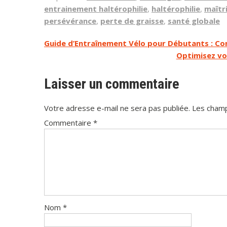
entrainement haltérophilie
,
haltérophilie
,
maîtri
persévérance
,
perte de graisse
,
santé globale
Navigation
Guide d’Entraînement Vélo pour Débutants : Co
Optimisez vot
de
l’article
Laisser un commentaire
Votre adresse e-mail ne sera pas publiée.
Les champ
Commentaire
*
Nom
*