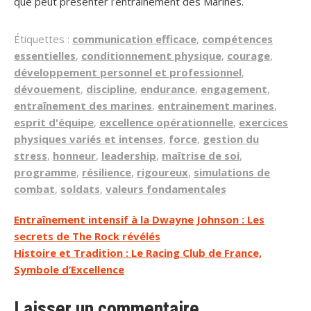
que peut présenter l’entraînement des Marines.
Étiquettes :
communication efficace
,
compétences
essentielles
,
conditionnement physique
,
courage
,
développement personnel et professionnel
,
dévouement
,
discipline
,
endurance
,
engagement
,
entraînement des marines
,
entrainement marines
,
esprit d'équipe
,
excellence opérationnelle
,
exercices
physiques variés et intenses
,
force
,
gestion du
stress
,
honneur
,
leadership
,
maîtrise de soi
,
programme
,
résilience
,
rigoureux
,
simulations de
combat
,
soldats
,
valeurs fondamentales
Navigation
Entraînement intensif à la Dwayne Johnson : Les
secrets de The Rock révélés
de
Histoire et Tradition : Le Racing Club de France,
l’article
Symbole d’Excellence
Laisser un commentaire