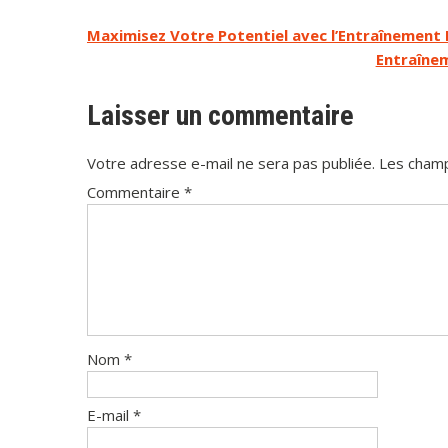
Navigation
Maximisez Votre Potentiel avec l’Entraînement 
Entraînem
de
l’article
Laisser un commentaire
Votre adresse e-mail ne sera pas publiée.
Les champ
Commentaire
*
Nom
*
E-mail
*