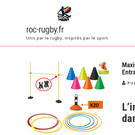
Skip
to
content
roc-rugby.fr
Unis par le rugby, inspirés par le sport.
Maxi
Entr
PU
L’
da