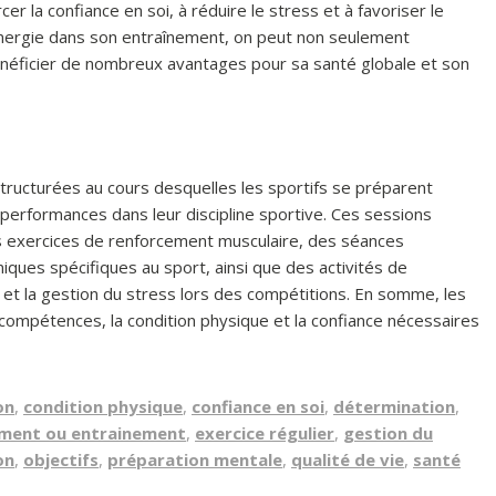
rcer la confiance en soi, à réduire le stress et à favoriser le
’énergie dans son entraînement, on peut non seulement
énéficier de nombreux avantages pour sa santé globale et son
tructurées au cours desquelles les sportifs se préparent
erformances dans leur discipline sportive. Ces sessions
des exercices de renforcement musculaire, des séances
iques spécifiques au sport, ainsi que des activités de
 et la gestion du stress lors des compétitions. En somme, les
compétences, la condition physique et la confiance nécessaires
on
,
condition physique
,
confiance en soi
,
détermination
,
ement ou entrainement
,
exercice régulier
,
gestion du
on
,
objectifs
,
préparation mentale
,
qualité de vie
,
santé