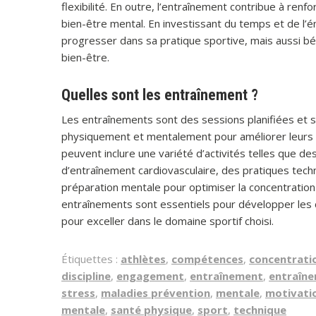
flexibilité. En outre, l’entraînement contribue à renfo
bien-être mental. En investissant du temps et de l
progresser dans sa pratique sportive, mais aussi b
bien-être.
Quelles sont les entraînement ?
Les entraînements sont des sessions planifiées et s
physiquement et mentalement pour améliorer leurs p
peuvent inclure une variété d’activités telles que 
d’entraînement cardiovasculaire, des pratiques techn
préparation mentale pour optimiser la concentration
entraînements sont essentiels pour développer les 
pour exceller dans le domaine sportif choisi.
Étiquettes :
athlètes
,
compétences
,
concentrati
discipline
,
engagement
,
entraînement
,
entraîn
stress
,
maladies prévention
,
mentale
,
motivati
mentale
,
santé physique
,
sport
,
technique