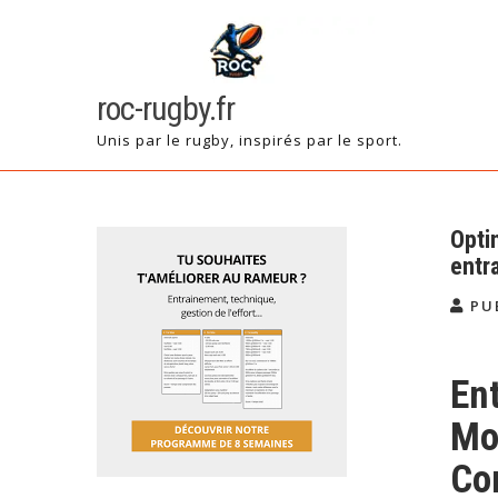
Skip
to
content
roc-rugby.fr
Unis par le rugby, inspirés par le sport.
Opti
entr
PU
En
Mo
Co