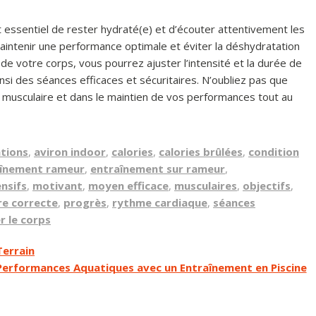
t essentiel de rester hydraté(e) et d’écouter attentivement les
maintenir une performance optimale et éviter la déshydratation
 de votre corps, vous pourrez ajuster l’intensité et la durée de
si des séances efficaces et sécuritaires. N’oubliez pas que
on musculaire et dans le maintien de vos performances tout au
ations
,
aviron indoor
,
calories
,
calories brûlées
,
condition
înement rameur
,
entraînement sur rameur
,
ensifs
,
motivant
,
moyen efficace
,
musculaires
,
objectifs
,
re correcte
,
progrès
,
rythme cardiaque
,
séances
er le corps
Terrain
Performances Aquatiques avec un Entraînement en Piscine