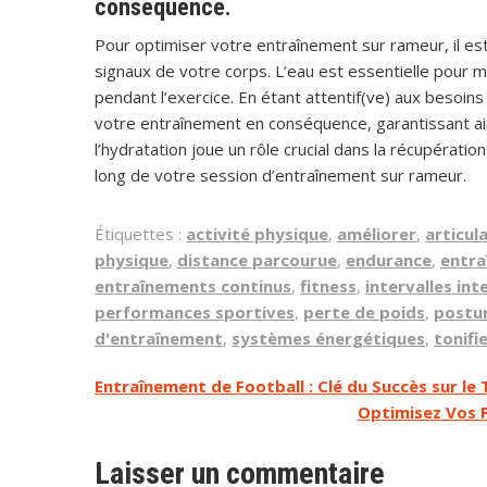
conséquence.
Pour optimiser votre entraînement sur rameur, il es
signaux de votre corps. L’eau est essentielle pour 
pendant l’exercice. En étant attentif(ve) aux besoins
votre entraînement en conséquence, garantissant ain
l’hydratation joue un rôle crucial dans la récupérati
long de votre session d’entraînement sur rameur.
Étiquettes :
activité physique
,
améliorer
,
articul
physique
,
distance parcourue
,
endurance
,
entra
entraînements continus
,
fitness
,
intervalles int
performances sportives
,
perte de poids
,
postu
d'entraînement
,
systèmes énergétiques
,
tonifi
Navigation
Entraînement de Football : Clé du Succès sur le 
Optimisez Vos 
de
l’article
Laisser un commentaire