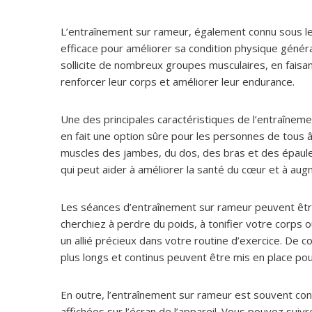
L’entraînement sur rameur, également connu sous le 
efficace pour améliorer sa condition physique généra
sollicite de nombreux groupes musculaires, en faisant
renforcer leur corps et améliorer leur endurance.
Une des principales caractéristiques de l’entraînemen
en fait une option sûre pour les personnes de tous â
muscles des jambes, du dos, des bras et des épaules
qui peut aider à améliorer la santé du cœur et à aug
Les séances d’entraînement sur rameur peuvent êtr
cherchiez à perdre du poids, à tonifier votre corps
un allié précieux dans votre routine d’exercice. De 
plus longs et continus peuvent être mis en place po
En outre, l’entraînement sur rameur est souvent c
affichées sur l’écran de l’appareil. Vous pouvez suiv