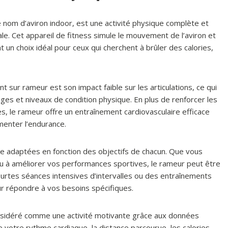
nom d’aviron indoor, est une activité physique complète et
le. Cet appareil de fitness simule le mouvement de l’aviron et
 un choix idéal pour ceux qui cherchent à brûler des calories,
t sur rameur est son impact faible sur les articulations, ce qui
ges et niveaux de condition physique. En plus de renforcer les
, le rameur offre un entraînement cardiovasculaire efficace
menter l’endurance.
e adaptées en fonction des objectifs de chacun. Que vous
 ou à améliorer vos performances sportives, le rameur peut être
courtes séances intensives d’intervalles ou des entraînements
ur répondre à vos besoins spécifiques.
onsidéré comme une activité motivante grâce aux données
re votre rythme cardiaque, la distance parcourue, les calories