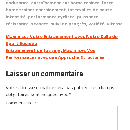
endurance
,
entraînement sur home trainer
,
force
,
home trainer entrainement
,
intervalles de haute
intensité
,
performance cycliste
,
puissance
,
résistance
,
séances
,
suivi de progrès
,
variété
,
vitesse
Navigation
Maximisez Votre Entraînement avec Notre Salle de
Sport Équipée
de
Entraînement de Jogging: Maximisez Vos
l’article
Performances avec une Approche Structurée
Laisser un commentaire
Votre adresse e-mail ne sera pas publiée.
Les champs
obligatoires sont indiqués avec
*
Commentaire
*