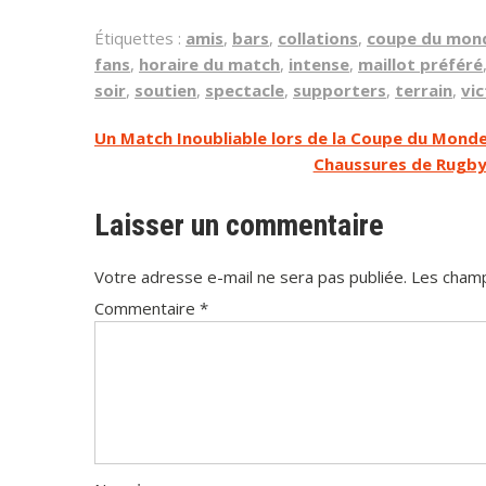
Étiquettes :
amis
,
bars
,
collations
,
coupe du mon
fans
,
horaire du match
,
intense
,
maillot préféré
soir
,
soutien
,
spectacle
,
supporters
,
terrain
,
vic
Navigation
Un Match Inoubliable lors de la Coupe du Mond
Chaussures de Rugby 
de
l’article
Laisser un commentaire
Votre adresse e-mail ne sera pas publiée.
Les champ
Commentaire
*