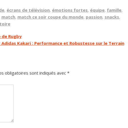
de
,
écrans de télévision
,
émotions fortes
,
équipe
,
famille
,
,
match
,
match ce soir coupe du monde
,
passion
,
snacks
,
toire
e de Rugby
Adidas Kakari : Performance et Robustesse sur le Terrain
s obligatoires sont indiqués avec
*