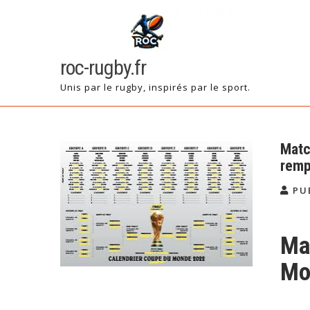
Skip
to
content
roc-rugby.fr
Unis par le rugby, inspirés par le sport.
Matc
rempo
PU
Ma
Mo