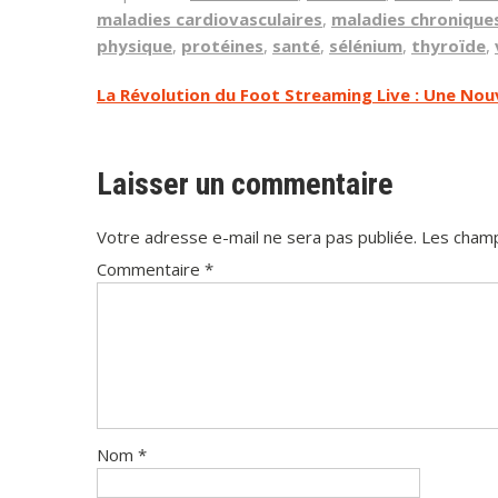
maladies cardiovasculaires
,
maladies chronique
physique
,
protéines
,
santé
,
sélénium
,
thyroïde
,
Navigation
La Révolution du Foot Streaming Live : Une Nou
de
l’article
Laisser un commentaire
Votre adresse e-mail ne sera pas publiée.
Les champ
Commentaire
*
Nom
*