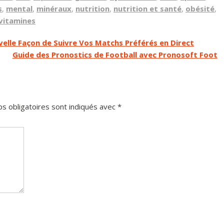
s
,
mental
,
minéraux
,
nutrition
,
nutrition et santé
,
obésité
,
vitamines
velle Façon de Suivre Vos Matchs Préférés en Direct
Guide des Pronostics de Football avec Pronosoft Foot
s obligatoires sont indiqués avec
*