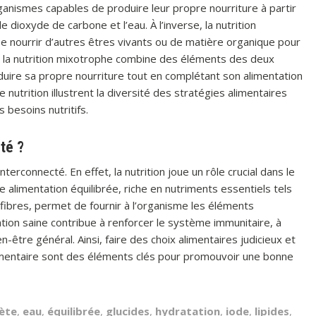
ganismes capables de produire leur propre nourriture à partir
e dioxyde de carbone et l’eau. À l’inverse, la nutrition
e nourrir d’autres êtres vivants ou de matière organique pour
in, la nutrition mixotrophe combine des éléments des deux
uire sa propre nourriture tout en complétant son alimentation
utrition illustrent la diversité des stratégies alimentaires
 besoins nutritifs.
nté ?
nterconnecté. En effet, la nutrition joue un rôle crucial dans le
alimentation équilibrée, riche en nutriments essentiels tels
 fibres, permet de fournir à l’organisme les éléments
ion saine contribue à renforcer le système immunitaire, à
n-être général. Ainsi, faire des choix alimentaires judicieux et
mentaire sont des éléments clés pour promouvoir une bonne
ète
,
eau
,
équilibrée
,
glucides
,
hydratation
,
iode
,
lipides
,