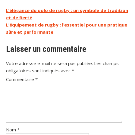
Navigation
L’élégance du polo de rugby : un symbole de tradition
et de fierté
de
L’équipement de rugby : l’essentiel pour une pratique
l’article
sûre et performante
Laisser un commentaire
Votre adresse e-mail ne sera pas publiée.
Les champs
obligatoires sont indiqués avec
*
Commentaire
*
Nom
*