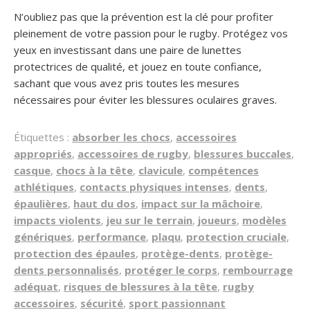
N’oubliez pas que la prévention est la clé pour profiter
pleinement de votre passion pour le rugby. Protégez vos
yeux en investissant dans une paire de lunettes
protectrices de qualité, et jouez en toute confiance,
sachant que vous avez pris toutes les mesures
nécessaires pour éviter les blessures oculaires graves.
Étiquettes :
absorber les chocs
,
accessoires
appropriés
,
accessoires de rugby
,
blessures buccales
,
casque
,
chocs à la tête
,
clavicule
,
compétences
athlétiques
,
contacts physiques intenses
,
dents
,
épaulières
,
haut du dos
,
impact sur la mâchoire
,
impacts violents
,
jeu sur le terrain
,
joueurs
,
modèles
génériques
,
performance
,
plaqu
,
protection cruciale
,
protection des épaules
,
protège-dents
,
protège-
dents personnalisés
,
protéger le corps
,
rembourrage
adéquat
,
risques de blessures à la tête
,
rugby
accessoires
,
sécurité
,
sport passionnant